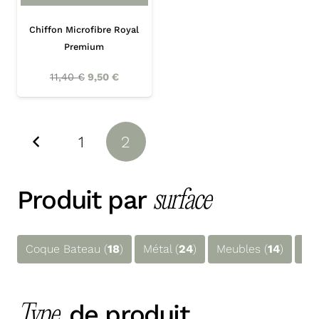
Chiffon Microfibre Royal
Premium
11,40
€
9,50
€
1
2
Produit par
surface
Coque Bateau (
18
)
Métal (
24
)
Meubles (
14
)
Co
de produit
Type