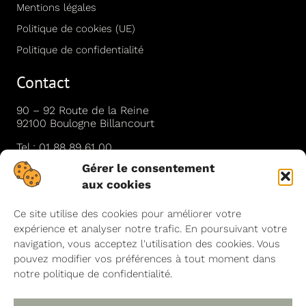
Mentions légales
Politique de cookies (UE)
Politique de confidentialité
Contact
90 – 92 Route de la Reine
92100 Boulogne Billancourt
Tel :
01 88 89 61 00
Gérer le consentement
Mail :
contact@bioblank.fr
aux cookies
Ce site utilise des cookies pour améliorer votre
Newsletter
expérience et analyser notre trafic. En poursuivant votre
navigation, vous acceptez l'utilisation des cookies. Vous
Soyez les premiers informés des soldes à venir, des
pouvez modifier vos préférences à tout moment dans
nouveaux produits et des offres spéciales.
notre politique de confidentialité.