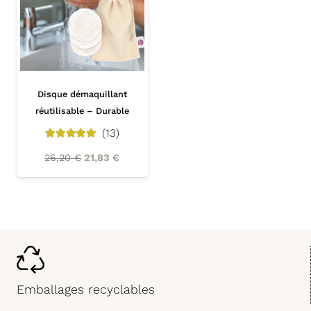
Disque démaquillant
réutilisable – Durable
(13)
4.92
out of 5
26,20
€
21,83
€
Emballages recyclables