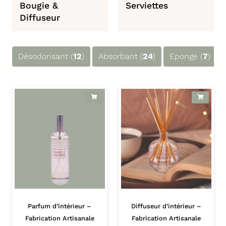
Bougie &
Serviettes
Diffuseur
Désodorisant (
12
)
Absorbant (
24
)
Eponge (
7
)
Parfum d’intérieur –
Diffuseur d’intérieur –
Fabrication Artisanale
Fabrication Artisanale