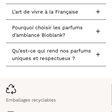
prix :
15,80 €
13,17 €
à
L’art de vivre à la Française
à
23,10 €
19,25 €
Pourquoi choisir les parfums
d’ambiance Bioblank?
Qu’est-ce qui rend nos parfums
uniques et respectueux ?
Emballages recyclables