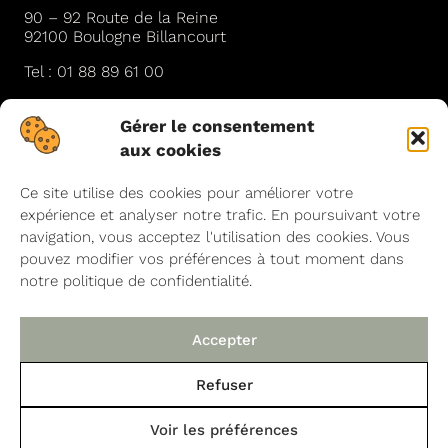
90 – 92 Route de la Reine
92100 Boulogne Billancourt
Tel :
01 88 89 61 00
Mail :
contact@bioblank.fr
Gérer le consentement
aux cookies
Newsletter
Ce site utilise des cookies pour améliorer votre
expérience et analyser notre trafic. En poursuivant votre
Soyez les premiers informés des soldes à venir, des
navigation, vous acceptez l'utilisation des cookies. Vous
nouveaux produits et des offres spéciales.
pouvez modifier vos préférences à tout moment dans
notre politique de confidentialité.
Accepter
J'accepte les
politique de confidentialité
Refuser
Vous pouvez vous désabonner à tout moment en cliquant sur le lien de
désinscription dans chaque e-mail. Pour plus d'informations sur notre
gestion des données, veuillez consulter notre
politique des cookies
Voir les préférences