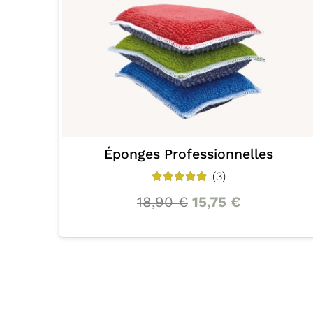
Torchons cuisine – Superabsorbant –
2 pièces
30,80
€
25,67
€