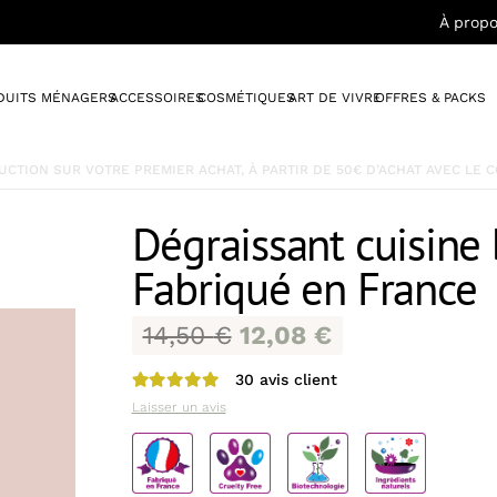
À propo
DUITS MÉNAGERS
ACCESSOIRES
COSMÉTIQUES
ART DE VIVRE
OFFRES & PACKS
TVA OFF
SUR
TOUT
JUSQU’AU 31/08/2026
Dégraissant cuisine
Fabriqué en France
14,50
€
12,08
€
30
avis client
Note
5.00
sur 5
Laisser un avis