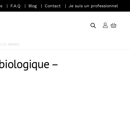
s
F.A.Q
Blog
Contact
Je suis un professionnel
 biologique –