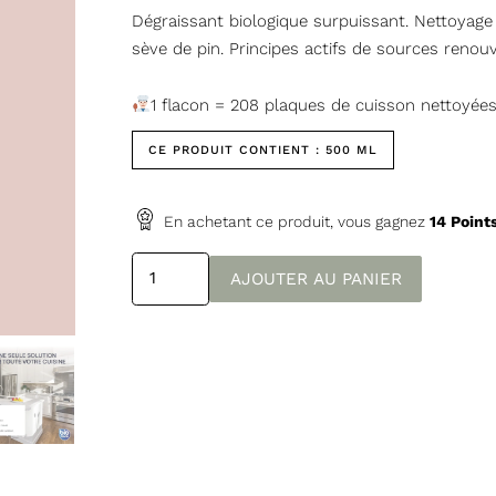
Dégraissant biologique surpuissant. Nettoyage 
sève de pin. Principes actifs de sources renouv
1 flacon = 208 plaques de cuisson nettoyée
CE PRODUIT CONTIENT :
500 ML
En achetant ce produit, vous gagnez
14
Point
quantité
AJOUTER AU PANIER
de
Dégraissant
cuisine
biologique
-
Fabriqué
en
France