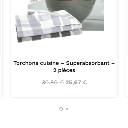
Torchons verres – Superabsorbant –
2 pièces
27,50
€
22,92
€