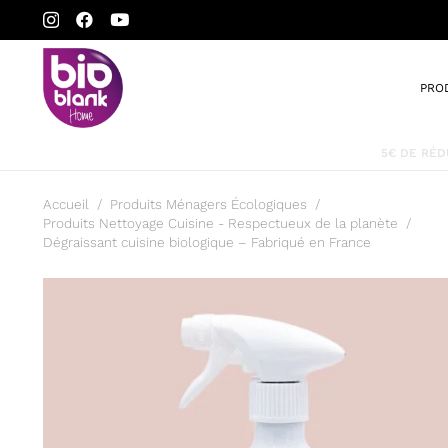
PRO
Accueil
/
Produits Ménagers Écologiques
/
Produits Nettoyage Cuisine - Respectueux de la planète
/
Dégraissant cuisine biologique – Fabriqué en France