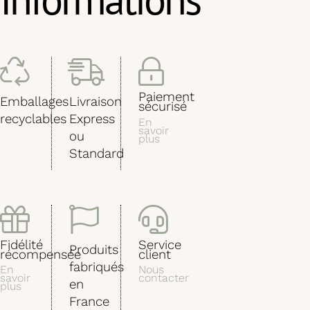
Paiement
Emballages
Livraison
sécurisé
recyclables
Express
En
savoir
ou
plus
Standard
Fidélité
Service
Produits
récompensée
client
fabriqués
En
Nous
savoir
contacter
en
plus
France