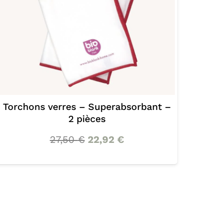
Torchon soyeux gris
14,00
€
11,67
€