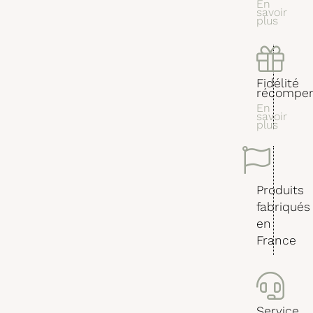
En
savoir
plus
Fidélité
récompe
En
savoir
plus
Produits
fabriqués
en
France
Service