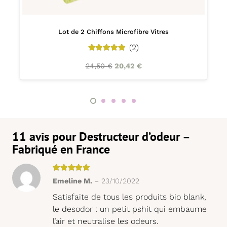
Lot de 2 Chiffons Microfibre Vitres
(2)
5.00
out of 5
24,50
€
20,42
€
11 avis pour
Destructeur d’odeur –
Fabriqué en France
Note
5
sur 5
Emeline M.
–
23/10/2022
Satisfaite de tous les produits bio blank,
le desodor : un petit pshit qui embaume
l’air et neutralise les odeurs.