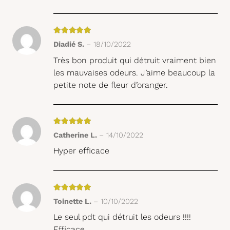
Note
5
sur 5
Diadié S.
–
18/10/2022
Très bon produit qui détruit vraiment bien
les mauvaises odeurs. J’aime beaucoup la
petite note de fleur d’oranger.
Note
5
sur 5
Catherine L.
–
14/10/2022
Hyper efficace
Note
5
sur 5
Toinette L.
–
10/10/2022
Le seul pdt qui détruit les odeurs !!!!
Efficace