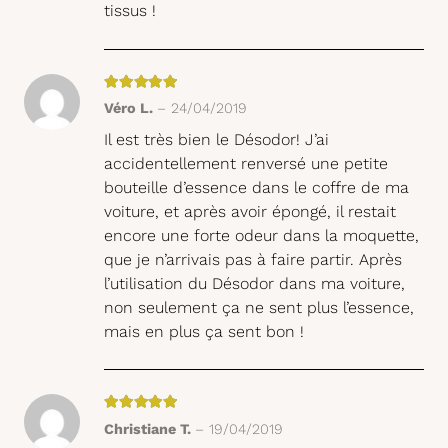
tissus !
Note
5
sur 5
Véro L.
–
24/04/2019
Il est très bien le Désodor! J’ai
accidentellement renversé une petite
bouteille d’essence dans le coffre de ma
voiture, et après avoir épongé, il restait
encore une forte odeur dans la moquette,
que je n’arrivais pas à faire partir. Après
l’utilisation du Désodor dans ma voiture,
non seulement ça ne sent plus l’essence,
mais en plus ça sent bon !
Note
5
sur 5
Christiane T.
–
19/04/2019