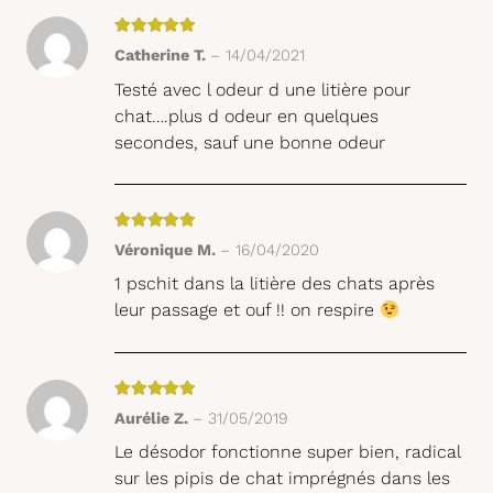
Note
5
sur 5
Catherine T.
–
14/04/2021
Testé avec l odeur d une litière pour
chat….plus d odeur en quelques
secondes, sauf une bonne odeur
Note
5
sur 5
Véronique M.
–
16/04/2020
1 pschit dans la litière des chats après
leur passage et ouf !! on respire
Note
5
sur 5
Aurélie Z.
–
31/05/2019
Le désodor fonctionne super bien, radical
sur les pipis de chat imprégnés dans les