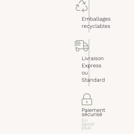
Emballages
recyclables
Livraison
Express
ou
Standard
Paiement
sécurisé
En
savoir
plus