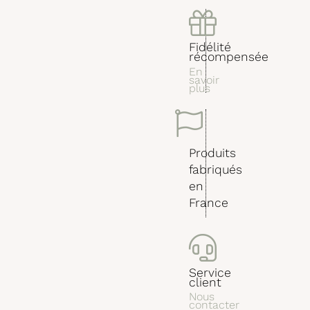
Fidélité
récompensée
En
savoir
plus
Produits
fabriqués
en
France
Service
client
Nous
contacter