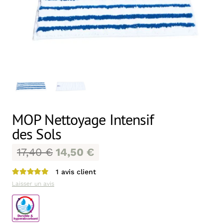
MOP Nettoyage Intensif
des Sols
17,40
€
14,50
€
1
avis client
Note
5.00
sur 5
Laisser un avis