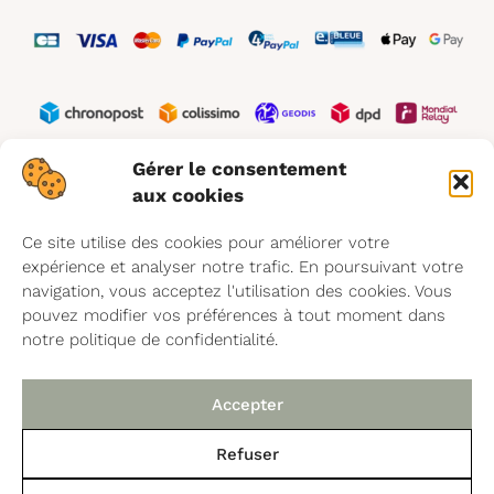
Gérer le consentement
aux cookies
Shop
Ce site utilise des cookies pour améliorer votre
Produits ménagers
expérience et analyser notre trafic. En poursuivant votre
Cosmétiques
navigation, vous acceptez l'utilisation des cookies. Vous
pouvez modifier vos préférences à tout moment dans
Art de vivre
notre politique de confidentialité.
Accessoires de nettoyage
Offres & Packs
Accepter
Guide de nettoyage
Refuser
Aide
En achetant ce produit, vous gagnez
17
Points
de