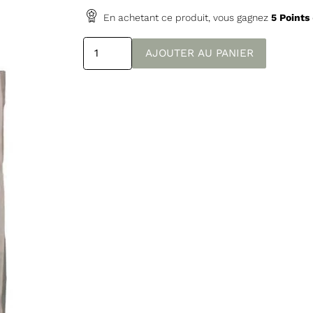
En achetant ce produit, vous gagnez
5
Points
quantité
AJOUTER AU PANIER
de
Sac
de
courses
réutilisable