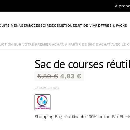
À propo
DUITS MÉNAGERS
ACCESSOIRES
COSMÉTIQUES
ART DE VIVRE
OFFRES & PACKS
TVA OFF
SUR
TOUT
JUSQU’AU 31/08/2026
Sac de courses réuti
5,80
€
4,83
€
Laisser un avis
Shopping Bag réutilisable 100% coton Bio Blank