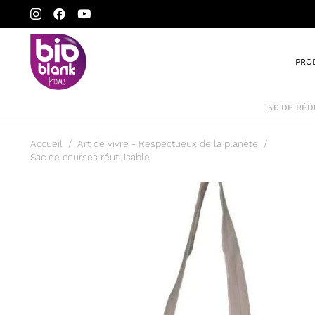
PRO
Accueil
/
Art de vivre - Respectueux de la planète
/
Sac de courses réutilisable