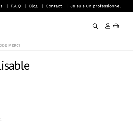
s
F.A.Q
Blog
Contact
Je suis un professionnel
lisable
.