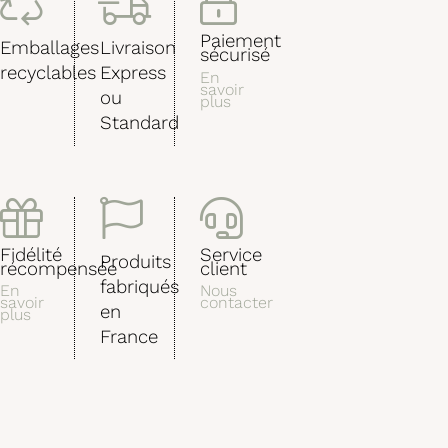
Paiement
Emballages
Livraison
sécurisé
recyclables
Express
En
savoir
ou
plus
Standard
Fidélité
Service
Produits
récompensée
client
fabriqués
En
Nous
savoir
contacter
en
plus
France