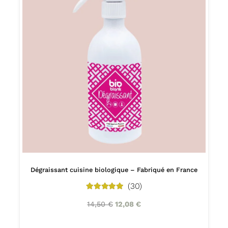
Dégraissant cuisine biologique – Fabriqué en France
(30)
5.00
out of 5
14,50
€
12,08
€