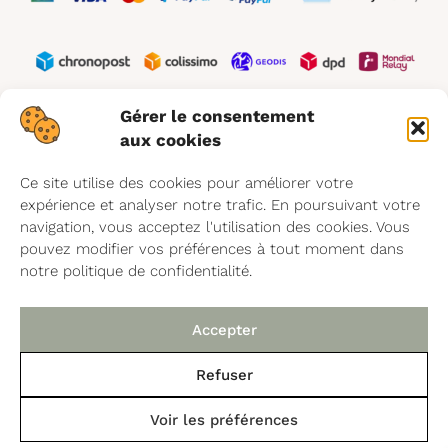
Gérer le consentement
aux cookies
Shop
Ce site utilise des cookies pour améliorer votre
Produits ménagers
expérience et analyser notre trafic. En poursuivant votre
Cosmétiques
navigation, vous acceptez l'utilisation des cookies. Vous
pouvez modifier vos préférences à tout moment dans
Art de vivre
notre politique de confidentialité.
Accessoires de nettoyage
Offres & Packs
Accepter
Guide de nettoyage
Refuser
Aide
En achetant ce produit, vous gagnez
17
Points
de
Voir les préférences
fidélité !
Mon compte