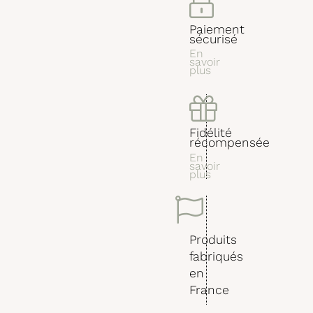
Paiement
sécurisé
En
savoir
plus
Fidélité
récompensée
En
savoir
plus
Produits
fabriqués
en
France