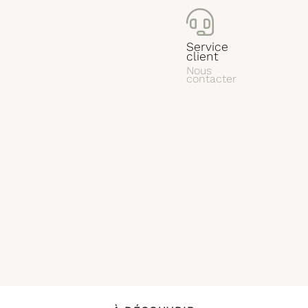
Service
client
Nous
contacter