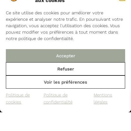
aux cookies
Shop
Ce site utilise des cookies pour améliorer votre
Produits ménagers
expérience et analyser notre trafic. En poursuivant votre
Cosmétiques
navigation, vous acceptez l'utilisation des cookies. Vous
pouvez modifier vos préférences à tout moment dans
Art de vivre
notre politique de confidentialité.
Accessoires de nettoyage
Offres & Packs
Accepter
Guide de nettoyage
Refuser
Aide
Voir les préférences
Mon compte
Politique de
Politique de
Mentions
Vous êtes un professionnel ?
cookies
confidentialité
légales
Contact
F.A.Q
Paiements sécurisés