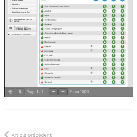
Page
1
/
1
Zoom
100%
Article précédent