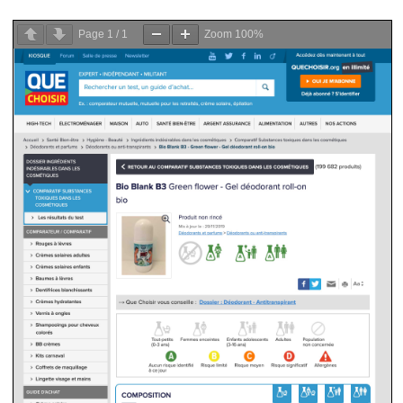
Page
1
/
1
Zoom
100%